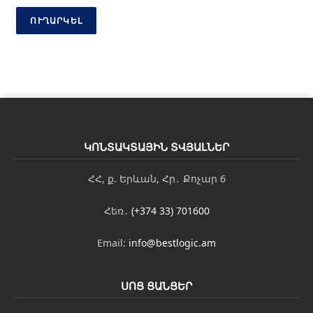
յ
ՈՒՂԱՐԿԵԼ
ո
ւ
ն
Է
լ
-
փ
ո
ս
տ
ԿՈՆՏԱԿՏԱՅԻՆ ՏՎՅԱԼՆԵՐ
ՀՀ, ք. Երևան, Հր․ Քոչար 6
Հեռ․
(+374 33) 701600
Email:
info@bestlogic.am
ՍՈՑ ՑԱՆՑԵՐ