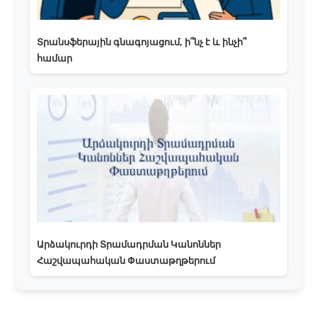
Տրանսֆերային գնագոյացում, ի՞նչ է և ինչի՞
համար
Արձակուրդի Տրամադրման Կանոններ
Հաշվապահական Փաստաթղթերում