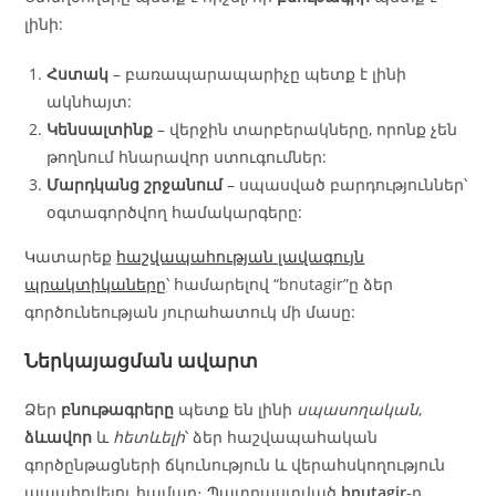
լինի:
Հստակ
– բառապարապարիչը պետք է լինի
ակնհայտ:
Կենսալտինք
– վերջին տարբերակները, որոնք չեն
թողնում հնարավոր ստուգումներ:
Մարդկանց շրջանում
– սպասված բարդություններ՝
օգտագործվող համակարգերը:
Կատարեք
հաշվապահության լավագույն
պրակտիկաները
՝ համարելով “bnutagir”ը ձեր
գործունեության յուրահատուկ մի մասը:
Ներկայացման ավարտ
Ձեր
բնութագրերը
պետք են լինի
սպասողական
,
ձևավոր
և
հետևելի
՝ ձեր հաշվապահական
գործընթացների ճկունություն և վերահսկողություն
ապահովելու համար։ Պատրաստված
bnutagir
‑ը