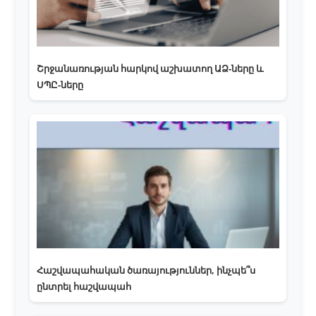
Շրջանառության հարկով աշխատող ԱՁ-ները և
ՍՊԸ-ները
Հաշվապահական ծառայություններ, ինչպե՞ս
ընտրել հաշվապահ