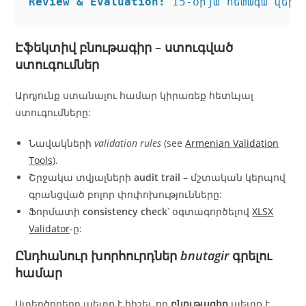
Review & Evaluation:
Էֆեկտիվ
բնութագիր
– ստուգված
ստուգումներ
Արդյունք ստանալու համար կիրառեք հետևյալ
ստուգումները:
Նավակների
validation rules
(see
Armenian Validation
Tools
).
Շրջակա տվյալների
audit trail
– մշտական կերպով
գրանցված բոլոր փոփոխությունները:
Ֆորմատի
consistency check
՝ օգտագործելով
XLSX
Validator
‑ը:
Ընդհանուր խորհուրդներ
bnutagir
գրելու
համար
Ստեղծողերը պետք է հիշել, որ
բնութագիր
պետք է