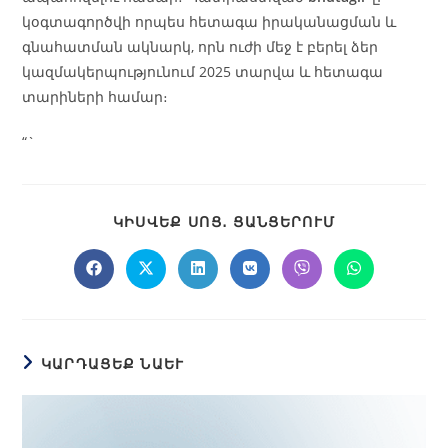
կօգտագործվի որպես հետագա իրականացման և
գնահատման ակնարկ, որն ուժի մեջ է բերել ձեր
կազմակերպությունում 2025 տարվա և հետագա
տարիների համար։
“`
ԿԻՍՎԵՔ ՍՈՑ․ ՑԱՆՑԵՐՈՒՄ
ԿԱՐԴԱՑԵՔ ՆԱԵՒ