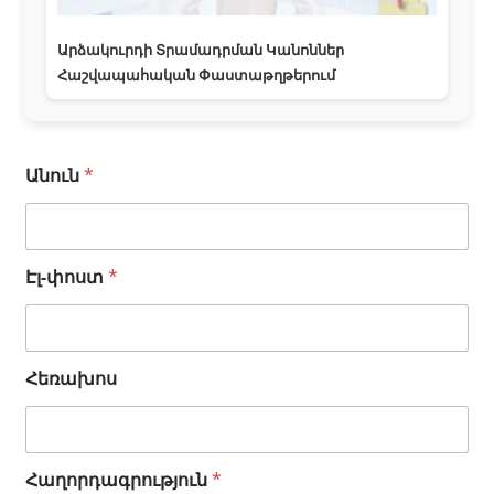
Արձակուրդի Տրամադրման Կանոններ
Հաշվապահական Փաստաթղթերում
Անուն
*
Էլ-փոստ
*
Հ
Հեռախոս
ե
ռ
ա
խ
Հաղորդագրություն
*
ո