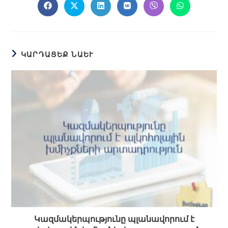
ԿԱՐԴԱՑԵՔ ՆԱԵՒ
Կազմակերպությունը պլանավորում է