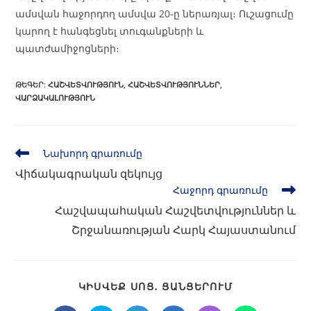
ամսվան հաջորդող ամսվա 20-ը ներառյալ։ Ուշացումը
կարող է հանգեցնել տուգանքների և
պատժամիջոցների։
ԹԵԳԵՐ
:
ՀԱՇՎԵՏՎՈՒԹՅՈՒՆ
,
ՀԱՇՎԵՏՎՈՒԹՅՈՒՆՆԵՐ
,
ՎԱՐՁԱԿԱԼՈՒԹՅՈՒՆ
Նախորդ գրառումը
Վիճակագրական զեկույց
Հաջորդ գրառումը
Հաշվապահական Հաշվետվություններ և
Շրջանառության Հարկ Հայաստանում
ԿԻՍՎԵՔ ՍՈՑ․ ՑԱՆՑԵՐՈՒՄ