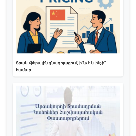
Տրանսֆերային գնագոյացում, ի՞նչ է և ինչի՞
համար