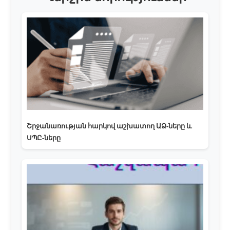
Շրջանառության հարկով աշխատող ԱՁ-ները և
ՍՊԸ-ները