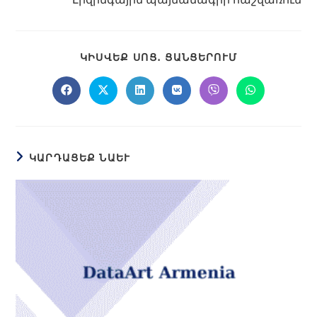
ԿԻՍՎԵՔ ՍՈՑ․ ՑԱՆՑԵՐՈՒՄ
ԿԱՐԴԱՑԵՔ ՆԱԵՒ