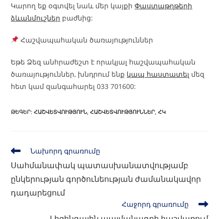
Կարող եք օգտվել նաև մեր կայքի
Փաստաթղթերի
ձևանմուշներ
բաժնից:
Հաշվապահական ծառայություններ
Եթե Ձեզ անհրաժեշտ է որակյալ հաշվապահական
ծառայություններ, խնդրում ենք
կապ հաստատել
մեզ
հետ կամ զանգահարել 033 701600:
ԹԵԳԵՐ
:
ՀԱՇՎԵՏՎՈՒԹՅՈՒՆ
,
ՀԱՇՎԵՏՎՈՒԹՅՈՒՆՆԵՐ
,
ՀԿ
Նախորդ գրառումը
Սահմանափակ պատասխանատվությամբ
ընկերության գործունեության ժամանակավոր
դադարեցում
Հաջորդ գրառումը
Լիզինգային պայմանագրի հաշվառում