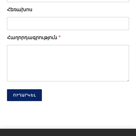
ե
Հեռախոս
ռ
ա
խ
ո
ս
Հաղորդագրություն
*
ՈՒՂԱՐԿԵԼ