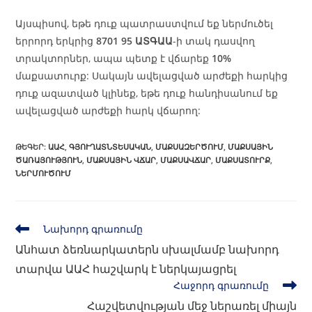
Այսպիսով, եթե դուք պատրաստվում եք ներմուծել
երրորդ երկրից
8701 95 ԱՏԳԱԱ
-ի տակ դասվող
տրակտորներ, ապա պետք է վճարեք
10%
մաքսատուրք: Սակայն ավելացված արժեքի հարկից
դուք ազատված կլինեք, եթե դուք հանդիսանում եք
ավելացված արժեքի հարկ վճարող:
ԹԵԳԵՐ
:
ԱԱՀ
,
ԳՅՈՒՂԱՏՆՏԵՍԱԿԱՆ
,
ՄԱՔՍԱԶԵՐԾՈՒՄ
,
ՄԱՔՍԱՅԻՆ
ԾԱՌԱՅՈՒԹՅՈՒՆ
,
ՄԱՔՍԱՅԻՆ ՎՃԱՐ
,
ՄԱՔՍԱՎՃԱՐ
,
ՄԱՔՍԱՏՈՒՐՔ
,
ՆԵՐՄՈՒԾՈՒՄ
Նախորդ գրառումը
Անհատ ձեռնարկատերն սխալմամբ նախորդ
տարվա ԱԱՀ հաշվարկ է ներկայացրել
Հաջորդ գրառումը
Հաշվետվության մեջ ներառել միայն