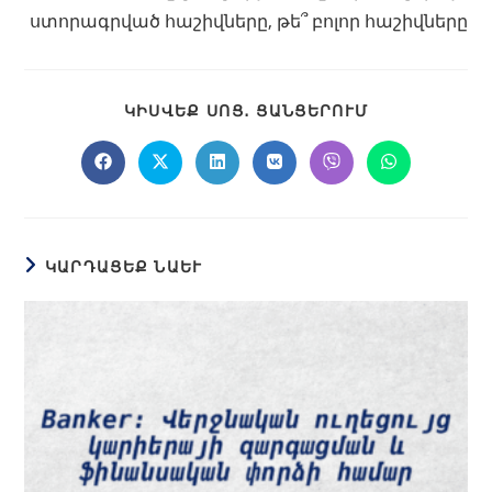
ստորագրված հաշիվները, թե՞ բոլոր հաշիվները
ԿԻՍՎԵՔ ՍՈՑ․ ՑԱՆՑԵՐՈՒՄ
ԿԱՐԴԱՑԵՔ ՆԱԵՒ