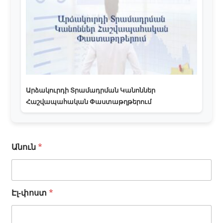
Արձակուրդի Տրամադրման Կանոններ
Հաշվապահական Փաստաթղթերում
Է
Անուն
*
լ
-
փ
ո
Էլ-փոստ
*
ս
տ
*
Հ