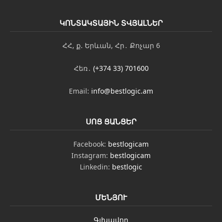
ԿՈՆՏԱԿՏԱՅԻՆ ՏՎՅԱԼՆԵՐ
ՀՀ, ք. Երևան, Հր․ Քոչար 6
Հեռ․
(+374 33) 701600
Email:
info@bestlogic.am
ՍՈՑ ՑԱՆՑԵՐ
Facebook:
bestlogicam
Instagram:
bestlogicam
Linkedin:
bestlogic
ՄԵՆՅՈՒ
Գլխավոր