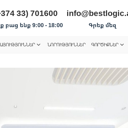
+374 33) 701600
info@bestlogic
ք բաց ենք 9:00 - 18:00
Գրեք մեզ
ԱՅՈՒԹՅՈՒՆՆԵՐ
ՆՈՐՈՒԹՅՈՒՆՆԵՐ
ԳՈՐԾԻՔՆԵՐ