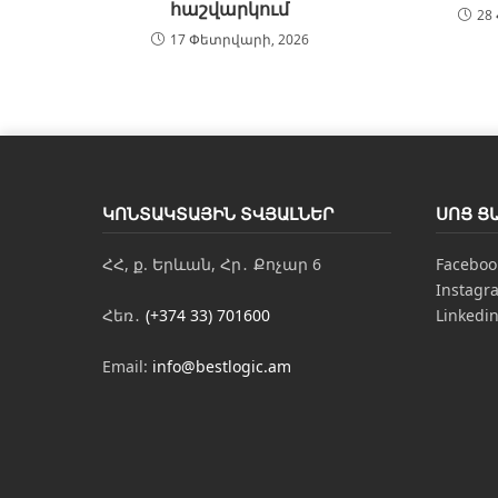
հաշվարկում
28
17 Փետրվարի, 2026
ԿՈՆՏԱԿՏԱՅԻՆ ՏՎՅԱԼՆԵՐ
ՍՈՑ Ց
ՀՀ, ք. Երևան, Հր․ Քոչար 6
Faceboo
Instagr
Հեռ․
(+374 33) 701600
Linkedi
Email:
info@bestlogic.am