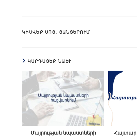
ԿԻՍՎԵՔ ՍՈՑ․ ՑԱՆՑԵՐՈՒՄ
ԿԱՐԴԱՑԵՔ ՆԱԵՒ
Մայրության նպաստների
Հայտար