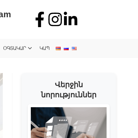
.am
ՕԳՏԱԿԱՐ
ԿԱՊ
Վերջին
նորություններ