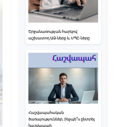
Շրջանառության հարկով
աշխատող ԱՁ-ները և ՍՊԸ-ները
Հաշվապահական
ծառայություններ, ինչպե՞ս ընտրել
հաշվապահ