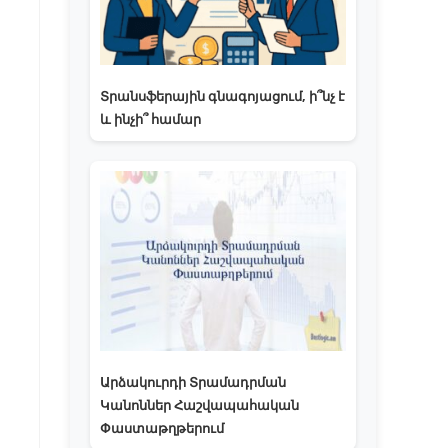
Տրանսֆերային գնագոյացում, ի՞նչ է
և ինչի՞ համար
Արձակուրդի Տրամադրման
Կանոններ Հաշվապահական
Փաստաթղթերում