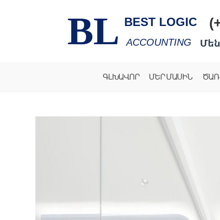
BL
(
BEST LOGIC
Մեն
ACCOUNTING
ԳԼԽԱՎՈՐ
ՄԵՐ ՄԱՍԻՆ
ԾԱՌ