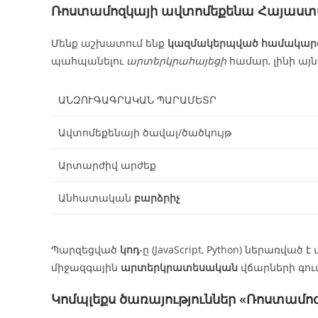
Ռոստամոզկայի ավտոմեքենա
Հայաստ
Մենք աշխատում ենք
կազմակերպված համակար
պահպանելու
արտերկրահայեցի
համար, լինի այ
ԱՆԶՈՒԳԱԳՐԱԿԱՆ ՊԱՐԱՄԵՏՐ
Ավտոմեքենայի ծավալ/ծածկույթ
Արտարժիվ արժեք
Անհատական
բարձրիչ
Պարզեցված
կոդ
‑ը (JavaScript, Python) ներառվա
միջազգային
արտերկրատեսական
վճարների գում
Կոմպլեքս ծառայություններ «Ռոստամ