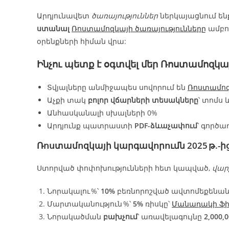
Արդյունավետ
ծառայություններ
ներկայացնում են
ստանալ
Ռոստամոզկայի ծառայությունները
ամբո
օրենքների հիման վրա:
Ինչու պետք է օգտվել մեր
Ռոստամոզկայ
Տվյալները անմիջապես սովորում են
Ռոստամոզ
Աչքի տակ
բոլոր վճարների տեսակները
՝ տոմս 
Անհասկանալի սխալների 0%
Արդյունք պատրաստի
PDF-ձևաչափում
՝ գործ
Ռոստամոզկայի
կարգավորումն
2025 թ.-
Ստորված փոփոխությունների հետ կապված,
վար
Նորակալու %՝
10%
բեռնորոշված ավտոմեքենանե
Մարտականություն %՝
5%
ռիսկը՝
Մանադակի ֆ
Նորակածման
բախչում
՝ առավելագույնը
2,000,