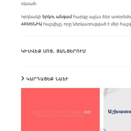
սկսած:
Կրկնակի
երկու անգամ
հարկը այլևս ձեր առօրեժա
ARMԵՆԻԱ
հաշվիչը, որը ներկառուցված է մեր հա
ԿԻՍՎԵՔ ՍՈՑ․ ՑԱՆՑԵՐՈՒՄ
ԿԱՐԴԱՑԵՔ ՆԱԵՒ