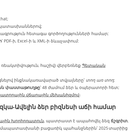
chat;
ի պատասխաններով;
ագրություն հետագա գործողությունների համար;
ր
՝ PDF‑ի, Excel‑ի և XML‑ի ձևաչափում:
եակտիվություն, հաշիվ) վերբեռնեք
Պետական
ացնելով ինքնակառավարած տվյալները՝
տող առ տող
;
ան փաստաթուղթը
՝ 48 ժամում ձեր և օպերատորի հետ;
հատորային վճարային մեխանիզմով
։
զկա‑Ավելին
ձեր բիզնեսի աճի համար
ային խորհրդատուն
, պատրաստ է ապահովել ձեզ
ճշգրիտ
,
կհամապատասխանի բացառիկ պահանջներին՝ 2025 տարիից