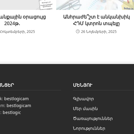
նքային օրացույց
Անհրաժե՞շտ է անկանխիկ
2024թ․
ՀԴՄ կտրոն տպելը
 Հոկտեմբերի, 2025
26 Նոյեմբերի, 2025
ԱՆՑԵՐ
ՄԵՆՅՈՒ
k:
bestlogicam
Գլխավոր
am:
bestlogicam
Մեր մասին
n:
bestlogic
Ծառայություններ
Նորություններ