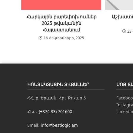
Հարկային բարեփոխումներ
Աշխատա
2025 թվականին
Հայաստանում
23
16 Հոկտեմբերի, 2025
ԿՈՆՏԱԿՏԱՅԻՆ ՏՎՅԱԼՆԵՐ
ՍՈՑ Ց
ՀՀ, ք. Երևան, Հր․ Քոչար 6
Faceboo
Instagr
Հեռ․
(+374 33) 701600
Linkedi
Email:
info@bestlogic.am