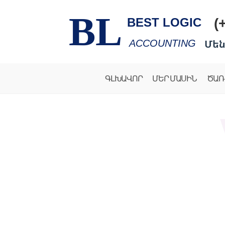
BL
(
BEST LOGIC
Մեն
ACCOUNTING
ԳԼԽԱՎՈՐ
ՄԵՐ ՄԱՍԻՆ
ԾԱՌ