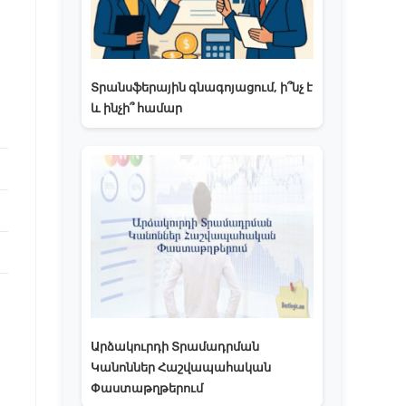
Տրանսֆերային գնագոյացում, ի՞նչ է
և ինչի՞ համար
Արձակուրդի Տրամադրման
Կանոններ Հաշվապահական
Փաստաթղթերում