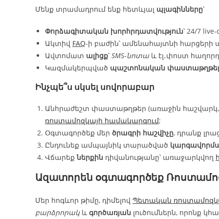
Մենք տրամադրում ենք հետևյալ
պլագինները
՝
Փորձագիտական խորհրդատվություն
՝ 24/7 live‑
Ակտիվ
FAQ
‑ի բաժին՝ ամենահայտնի հարցեր
Ավտոմատ
ալիցք
՝
SMS‑նոտա
և էլ․փոստ հաղորդ
Կազմակերպված
պաշտոնական փաստաթղթե
Ինչպե՞ս սկսել սովորաբար
Անհրաժեշտ փաստաթղթեր (առաջին հաշվարկ, ռ
ռոստամոզկայի համակարգում
;
Օգտագործեք մեր
ծրագրի հաշվիչը
, դրանք լր
Ընդունեք ամպայնիկ տարածված
կարգավորմ
Վճարեք
ներքին
դիվանությանը՝ առաջարկվող
Ազատորեն օգտագործեք
Ռոստամո
Մեր հոգևոր թիմը, դիմելով
Պետական ռոստամոզկ
բարձրորակ
և
գործառյան
լուծումներն, որոնք 