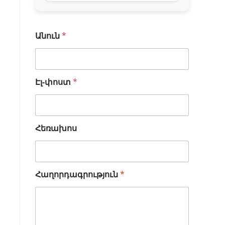
Անուն
*
Էլ-փոստ
*
Ա
Հեռախոս
ն
ո
ւ
ն
Հաղորդագրություն
*
Հ
ա
ղ
ո
ր
դ