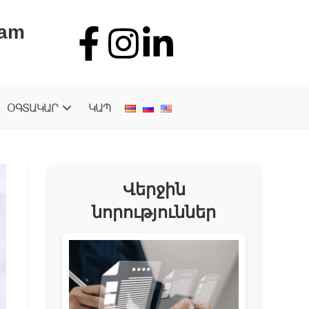
.am
ՕԳՏԱԿԱՐ
ԿԱՊ
Վերջին
նորություններ