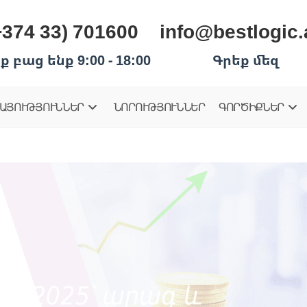
+374 33) 701600
info@bestlogic
ք բաց ենք 9:00 - 18:00
Գրեք մեզ
ԱՅՈՒԹՅՈՒՆՆԵՐ
ՆՈՐՈՒԹՅՈՒՆՆԵՐ
ԳՈՐԾԻՔՆԵՐ