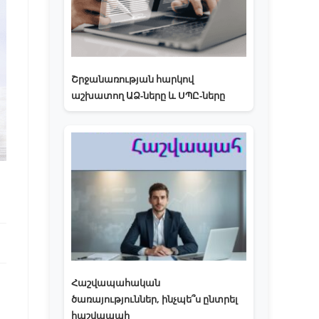
Շրջանառության հարկով
աշխատող ԱՁ-ները և ՍՊԸ-ները
Հաշվապահական
ծառայություններ, ինչպե՞ս ընտրել
հաշվապահ