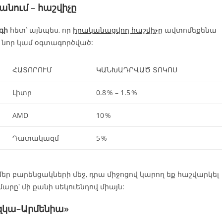
անում
– հաշվիչը
գի
հետ՝ այնպես, որ
իրականացվող հաշվիչը
ավտոմեքենա
ն նոր կամ օգտագործված:
ՀԱՏՈՐՈՒՄ
ԿԱՆԽԱԴՐՎԱԾ ՏՈԿՈՍ
Լիտր
0.8 % – 1.5 %
AMD
10 %
Դատակազմ
5 %
ծ է մեր բարենցակների մեջ, դրա միջոցով կարող եք հաշվարկել
արը՝ մի քանի սեկուենդով միայն:
ոզկա–Արմենիա»