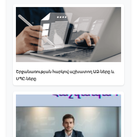
Շրջանառության հարկով աշխատող ԱՁ-ները և
ՍՊԸ-ները