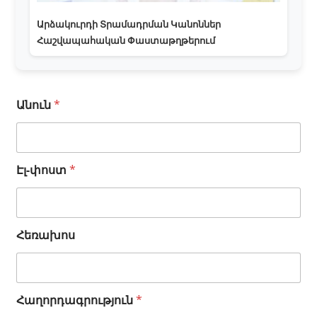
Արձակուրդի Տրամադրման Կանոններ
Հաշվապահական Փաստաթղթերում
Անուն
*
Հ
Էլ-փոստ
*
ա
ղ
ո
ր
Հեռախոս
դ
ա
գ
ր
ո
Հաղորդագրություն
*
ւ