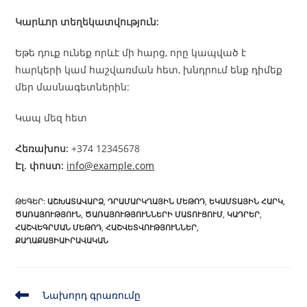
Կարևոր տեղեկատվություն:
Եթե դուք ունեք որևէ մի հարց, որը կապված է
հարկերի կամ հաշվառման հետ, խնդրում ենք դիմեք
մեր մասնագետներին:
Կապ մեզ հետ
Հեռախոս:
+374 12345678
Էլ. փոստ:
info@example.com
ԹԵԳԵՐ
:
ԱՇԽԱՏԱՎԱՐՁ
,
ԴՐԱՄԱՐԿՂԱՅԻՆ ՄԵԹՈԴ
,
ԵԿԱՄՏԱՅԻՆ ՀԱՐԿ
,
ԾԱՌԱՅՈՒԹՅՈՒՆ
,
ԾԱՌԱՅՈՒԹՅՈՒՆՆԵՐԻ ՄԱՏՈՒՑՈՒՄ
,
ԿԱԴՐԵՐ
,
ՀԱՇՎԵԳՐՄԱՆ ՄԵԹՈԴ
,
ՀԱՇՎԵՏՎՈՒԹՅՈՒՆՆԵՐ
,
ՔԱՂԱՔԱՑԻԱԻՐԱՎԱԿԱՆ
Նախորդ գրառումը