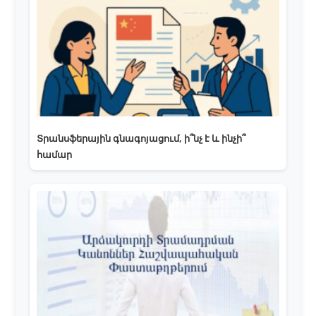
Տրանսֆերային գնագոյացում, ի՞նչ է և ինչի՞
համար