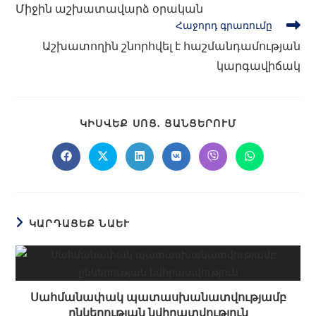
Միջին աշխատավարձ օրական
Հաջորդ գրառումը
Աշխատողին շնորհվել է հաշմանդամության
կարգավիճակ
ԿԻՍՎԵՔ ՍՈՑ․ ՑԱՆՑԵՐՈՒՄ
ԿԱՐԴԱՑԵՔ ՆԱԵՒ
Սահմանափակ պատասխանատվությամբ
ընկերության նվիրատվություն