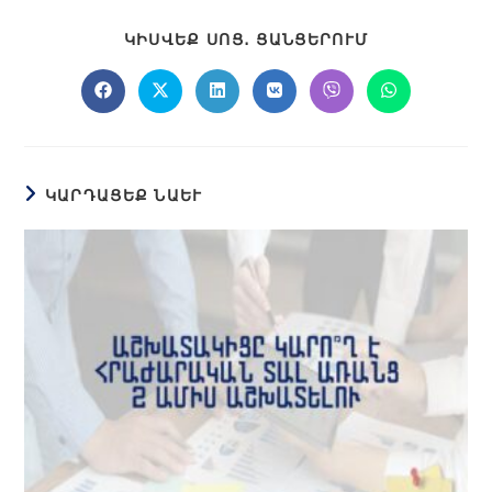
ԿԻՍՎԵՔ ՍՈՑ․ ՑԱՆՑԵՐՈՒՄ
ԿԱՐԴԱՑԵՔ ՆԱԵՒ