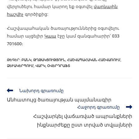
վերլուծելու համար կարող եք օգտվել
վարկային
հաշվիչ
գործիքից:
Հաշվապահական ծառայություններից օգտվելու
համար այցելիր
Կապ
էջը կամ զանգահարիր՝
033
701600
։
ԹԵԳԵՐ
:
ԲԱՆԿ
,
ԹՂԹԱԿՑՈՒԹՅՈՒՆ
,
ՀԱՇՎԱՊԱՀԱԿԱՆ ՀԱՇՎԱՌՈՒՄ
,
ՁԵՒԱԿԵՐՊՈՒՄ
,
ՎԱՐԿ
,
ՕՎԵՐԴՐԱՖՏ
Նախորդ գրառումը
Անհատույց ծառայության պայմանագիր
Հաջորդ գրառումը
Հաշվարկել վաճառված ապրանքների
ինքնարժեքը ըստ տրված տվյալների