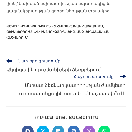
լինել՝ կախված նվիրատվության նպատակից և
կազմակերպության գործունեության տեսակից:
ԹԵԳԵՐ
:
ԹՂԹԱԿՑՈՒԹՅՈՒՆ
,
ՀԱՇՎԱՊԱՀԱԿԱՆ ՀԱՇՎԱՌՈՒՄ
,
ՁԵՒԱԿԵՐՊՈՒՄ
,
ՆՎԻՐԱՏՎՈՒԹՅՈՒՆ
,
ՖԻԶ. ԱՆՁ
,
ՖԻՆԱՆՍԱԿԱՆ
ՀԱՇՎԱՌՈՒՄ
Նախորդ գրառումը
Ակցիզային դրոշմանիշերի ձեռքբերում
Հաջորդ գրառումը
Անհատ ձեռնարկատիրության ժամկետը
աշխատանքային ստաժում հաշվառվո՞ւմ է
ԿԻՍՎԵՔ ՍՈՑ․ ՑԱՆՑԵՐՈՒՄ