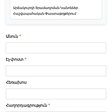
Արձակուրդի Տրամադրման Կանոններ
Հաշվապահական Փաստաթղթերում
Անուն
*
Էլ-փոստ
*
*
Հեռախոս
Հ
ա
ղ
ո
Հաղորդագրություն
*
ր
դ