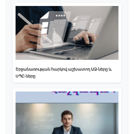
Շրջանառության հարկով աշխատող ԱՁ-ները և
ՍՊԸ-ները