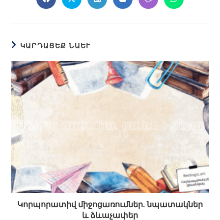
ԿԱՐԴԱՑԵՔ ՆԱԵՒ
Կորպորատիվ միջոցառումներ. նպատակներ
և ձևաչափեր