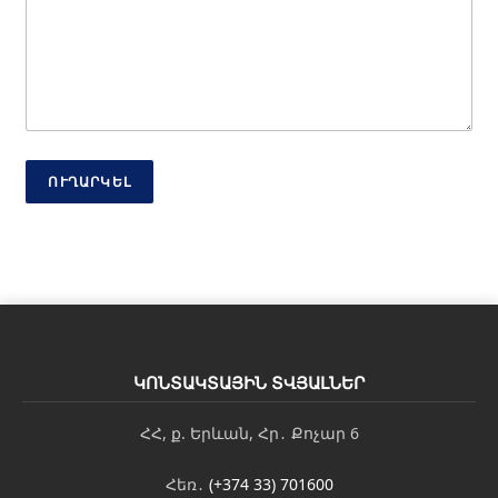
ա
գ
ր
ո
ւ
թ
յ
ո
ւ
ՈՒՂԱՐԿԵԼ
ն
*
ԿՈՆՏԱԿՏԱՅԻՆ ՏՎՅԱԼՆԵՐ
ՀՀ, ք. Երևան, Հր․ Քոչար 6
Հեռ․
(+374 33) 701600