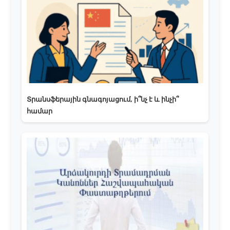
Տրանսֆերային գնագոյացում, ի՞նչ է և ինչի՞
համար