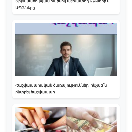
Շրջանառության հարկով աշխատող ԱՁ-ները և
ՍՊԸ-ները
Հաշվապահական ծառայություններ, ինչպե՞ս
ընտրել հաշվապահ