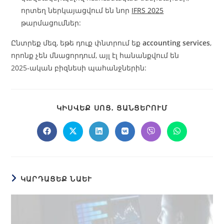
որտեղ ներկայացվում են նոր
IFRS 2025
թարմացումներ:
Ընտրեք մեզ, եթե դուք փնտրում եք
accounting services
,
որոնք չեն մնացորդում, այլ էլ հանանքվում են
2025‑ական բիզնեսի պահանջներին:
ԿԻՍՎԵՔ ՍՈՑ․ ՑԱՆՑԵՐՈՒՄ
ԿԱՐԴԱՑԵՔ ՆԱԵՒ