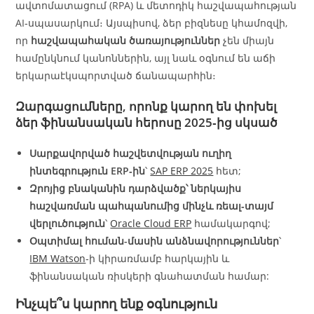
ավտոմատացում (RPA) և մետոդիկ հաշվապահության
AI‑սպասարկում։ Այսպիսով, ձեր բիզնեսը կհամոզվի,
որ
հաշվապահական ծառայություններ
չեն միայն
համընկնում կանոններին, այլ նաև օգնում են աճի
երկարաէկսպորտված ճանապարհին։
Զարգացումները, որոնք կարող են փոխել
ձեր ֆինանսական հերոսը 2025‑ից սկսած
Սարքավորված հաշվետվության ուղիղ
ինտեգրություն ERP‑ին
՝
SAP ERP 2025
հետ;
Զրոյից բնականին դարձվածք՝ ներկայիս
հաշվառման պահպանումից մինչև ռեալ‑տայմ
վերլուծություն
՝
Oracle Cloud ERP
համակարգով;
Օպտիմալ հուման-մասին անձնավորություններ
՝
IBM Watson
‑ի կիրառմամբ հարկային և
ֆինանսական ռիսկերի գնահատման համար:
Ինչպե՞ս կարող ենք օգնություն