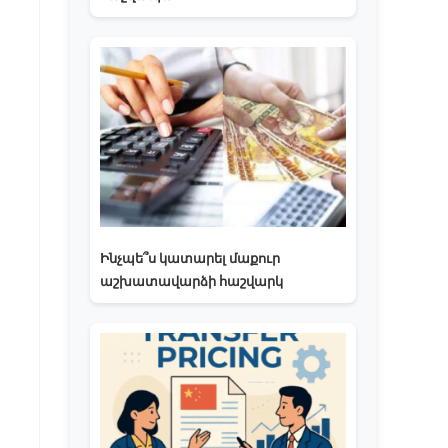
Ինչպե՞ս կատարել մաքուր
աշխատավարձի հաշվարկ