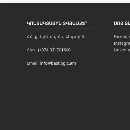
ԿՈՆՏԱԿՏԱՅԻՆ ՏՎՅԱԼՆԵՐ
ՍՈՑ Ց
ՀՀ, ք. Երևան, Հր․ Քոչար 6
Faceboo
Instagr
Հեռ․
(+374 33) 701600
Linkedi
Email:
info@bestlogic.am