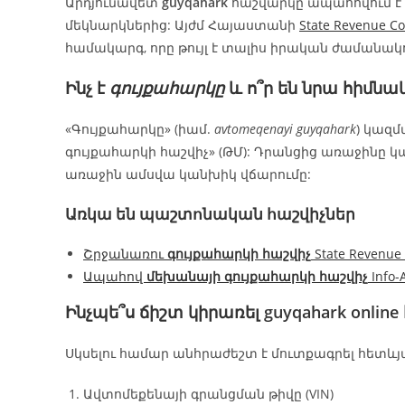
Արդյունավետ
guyqahark
հաշվարկը ապահովում է
մեկնարկներից: Այժմ Հայաստանի
State Revenue C
համակարգ, որը թույլ է տալիս իրական ժամանա
Ինչ է
գույքահարկը
և ո՞ր են նրա հիմն
«Գույքահարկը» (իամ.
avtomeqenayi guyqahark
) կազմ
գույքահարկի հաշվիչ» (ԹՄ): Դրանցից առաջինը կ
առաջին ամսվա կանխիկ վճարումը:
Առկա են պաշտոնական հաշվիչներ
Շրջանառու
գույքահարկի հաշվիչ
State Revenu
Ապահով
մեխանայի գույքահարկի հաշվիչ
Info-
Ինչպե՞ս ճիշտ կիրառել
guyqahark online
Սկսելու համար անհրաժեշտ է մուտքագրել հետևյ
Ավտոմեքենայի գրանցման թիվը (VIN)