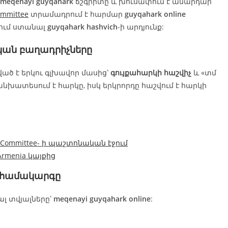
meqenayi guyqahark
ճշգրիտը և խուսափում է անարդար
ommittee
տրամադրում է հարմար
guyqahark online
կում ստանալ
guyqahark hashvich
-ի արդյունք:
ական բաղադրիչները
ված է երկու գլխավոր մասից՝
գույքահարկի հաշվիչ
և «տմ
անխատեսում է հարկը, իսկ երկրորդը հաշվում է հարկի
e Committee- ի պաշտոնական էջում
Armenia կայքից
համակարգը
ալ տվյալները՝
meqenayi guyqahark online
: