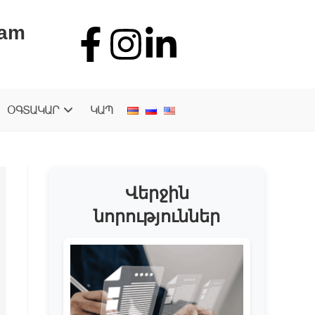
.am
ՕԳՏԱԿԱՐ
ԿԱՊ
Վերջին
նորություններ