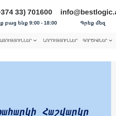
+374 33) 701600
info@bestlogic
ք բաց ենք 9:00 - 18:00
Գրեք մեզ
ԱՅՈՒԹՅՈՒՆՆԵՐ
ՆՈՐՈՒԹՅՈՒՆՆԵՐ
ԳՈՐԾԻՔՆԵՐ