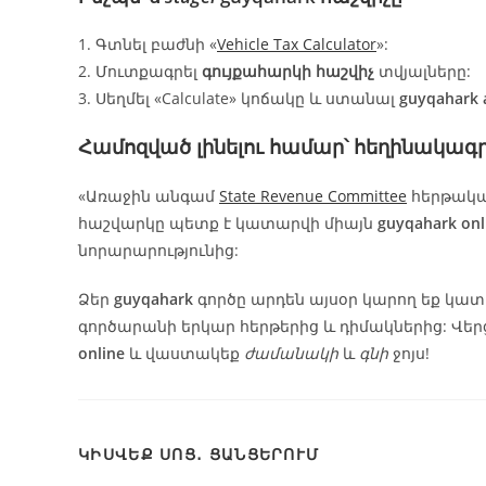
1. Գտնել բաժնի «
Vehicle Tax Calculator
»:
2. Մուտքագրել
գույքահարկի հաշվիչ
տվյալները:
3. Սեղմել «Calculate» կոճակը և ստանալ
guyqahark 
Համոզված լինելու համար՝ հեղինակագր
«Առաջին անգամ
State Revenue Committee
հերթակամ
հաշվարկը պետք է կատարվի միայն
guyqahark onl
նորարարությունից:
Ձեր
guyqahark
գործը արդեն այսօր կարող եք կա
գործարանի երկար հերթերից և դիմակներից: Վե
online
և վաստակեք
ժամանակի
և
գնի
ջոյս!
ԿԻՍՎԵՔ ՍՈՑ․ ՑԱՆՑԵՐՈՒՄ