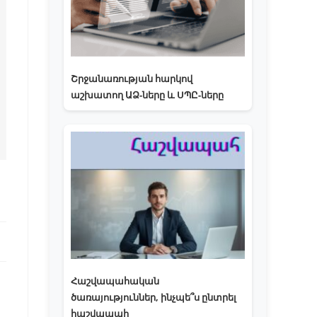
Շրջանառության հարկով
աշխատող ԱՁ-ները և ՍՊԸ-ները
Հաշվապահական
ծառայություններ, ինչպե՞ս ընտրել
հաշվապահ