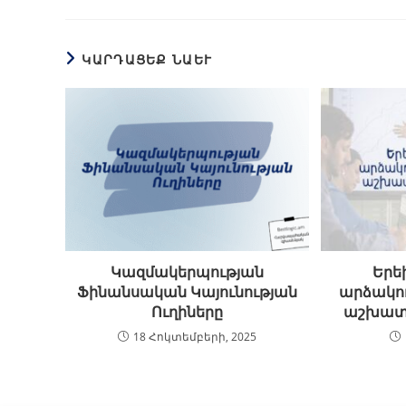
ԿԱՐԴԱՑԵՔ ՆԱԵՒ
Կազմակերպության
Երե
Ֆինանսական Կայունության
արձակո
Ուղիները
աշխատո
18 Հոկտեմբերի, 2025