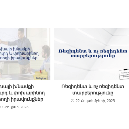
խայի խնամքի
Ռեզիդենտ և ոչ ռեզիդենտ
ւրդ և փոխարինող
տարբերությունը
ղի իրավունքներ
22 Հոկտեմբերի, 2025
11 Հուլիսի, 2026