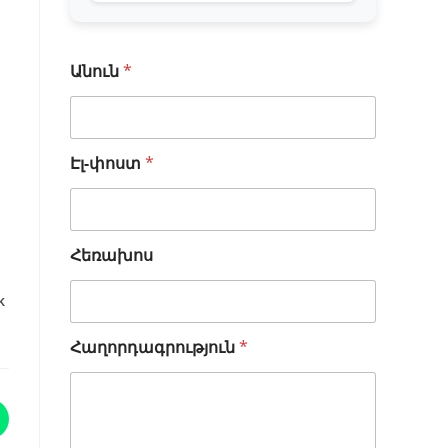
Անուն
*
Էլ-փոստ
*
Հեռախոս
k
*
Հաղորդագրություն
*
Հ
ե
ռ
ա
խ