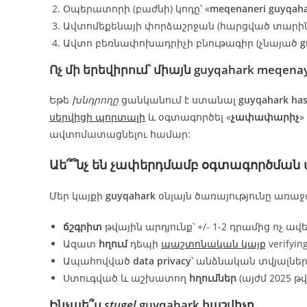
Օպերատորի (բաժնի) կոդը՝ «
meqenaneri guyqah
Ավտոմեքենայի փորձաշրջան (հարցված տարի
Ավտո բեռնափոխադրիչի բնութագիր (չնայած
g
Ոչ մի երեվիրում՝ միայն
guyqahark meqenay
Եթե
խնդրողը
ցանկանում է ստանալ
guyqahark has
սերվիցի պորտալի
և օգտագործել «
չափափարիչ
»
ավտոմատացնելու համար:
Աե՞՞նչ են
չափերդմամբ
օգտագործման ա
Մեր կայքի
guyqahark
օնլայն ծառայությունը առաջա
ճշգրիտ
թվային արդյունք՝ +/- 1-2 դրամից ոչ ավե
Ազատ
հղում
դեպի
պաշտոնական կայք
verifying
Ապահովված
data privacy
՝ անձնական տվյալնե
Ստուգված և աշխատող
հղումներ
(այժմ 2025 թ
Ինչպե՞ս
stugel
guyqahark
հաշվիչը