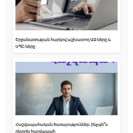
Շրջանառության հարկով աշխատող ԱՁ-ները և
ՍՊԸ-ները
Հաշվապահական ծառայություններ, ինչպե՞ս
ընտրել հաշվապահ