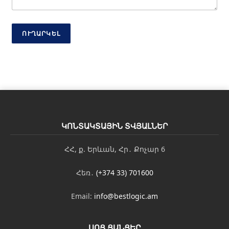
ւ
թ
յ
ՈՒՂԱՐԿԵԼ
ո
ւ
ն
Է
լ
-
փ
ո
ս
տ
ԿՈՆՏԱԿՏԱՅԻՆ ՏՎՅԱԼՆԵՐ
ՀՀ, ք. Երևան, Հր․ Քոչար 6
Հեռ․
(+374 33) 701600
Email:
info@bestlogic.am
ՍՈՑ ՑԱՆՑԵՐ