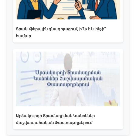
Տրանսֆերային գնագոյացում, ի՞նչ է և ինչի՞
համար
Արձակուրդի Տրամադրման Կանոններ
Հաշվապահական Փաստաթղթերում