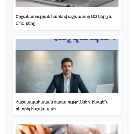
Շրջանառության հարկով աշխատող ԱՁ-ները և
ՍՊԸ-ները
Հաշվապահական ծառայություններ, ինչպե՞ս
ընտրել հաշվապահ