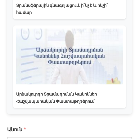
Տրանսֆերային գնագոյացում, ի՞նչ է և ինչի՞
համար
Արձակուրդի Տրամադրման Կանոններ
Հաշվապահական Փաստաթղթերում
Անուն
*