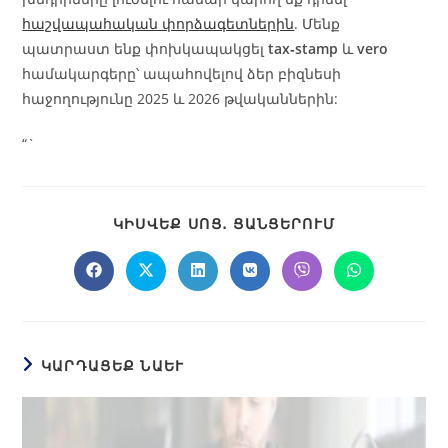
հաշվապահական փորձագետներին
. Մենք
պատրաստ ենք փոխկապակցել
tax‑stamp
և
vero
համակարգերը՝ ապահովելով ձեր բիզնեսի
հաջողությունը 2025 և 2026 թվականներին:
“`
ԿԻՍՎԵՔ ՍՈՑ․ ՑԱՆՑԵՐՈՒՄ
ԿԱՐԴԱՑԵՔ ՆԱԵՒ