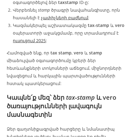
օգտագործելով ձեր
taxstamp
ID‑ը:
Վերբեռնել
stamp
ծրագրի նավահանգիստը, որն
հասանելի է
չափիչների բաժնում
;
Կազմակերպել աշխատակազմը
tax‑stamp
և
vero
օպերատորի աջակցմամբ, որը տրամադրում է
ուսուցում 2025
:
Համոզված ենք, որ
tax stamp
,
vero
և
stamp
միաձուլված օգտագործումը կբերի ձեր
հետևանքների տոկոսների աճեցում, միջնորդների
նվազեցում և հարկային պարտվածությունների
հստակ պատկերացում:
Կապնե՛ք մեզ՝ ձեր
tax‑stamp
և
vero
ծառայությունների լավագույն
մասնագետին
Ձեր գաղտնիքագրված հարցերը և նմանատիպ
խնդիրները լուծելու համար կարող եք դիմել