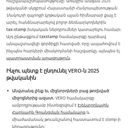
հաշվապաշտպանությունը։ Առաջին անգամ 2025
թվականի սկզբում
Հայաստանի Հանրապետության
Մակուրի դպրոցի կրթական պլան
հիմնարար քայլ է
արել, հանձնարարելով բոլոր ձեռնարկողներին
tax‑stamp
իսկական ներդրումներ կատարելու համար։
Այդ ընթացքում
taxstamp
համակարգը դարձավ
անպաշտավելի գործիքի հատված, որը ապահովում է
ինչպես հարկերի միակողմանի հաշվարկը, այնպես էլ
պատրաստման արագություն
.
Ինչու պետք է ընդունել VERO-ն 2025
թվականին
Անվտանգ լինք եւ միջնորդների բաց թողնված
միջոցներից ազատ.
VERO համակարգը
ամբողջությամբ ինտեգրվում է
Էլեկտրոնային
Հարկային Գրանցման համակարգ
և
միաժամանակ թուանշանով հաստատում է
stamp
-ի
կիրառությունը: