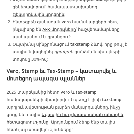
գեներավորում՝ համապատասխանող
էլեկտրոնային կոդերին
;
Ինտեգրեն զանազան
vero
համակարգերի հետ,
ինչպիսիք են
AFR‑մոդուլները
՝ հաշվեհամարները
պահպանում և գրանցում;
Օպտիմալ սինքրոնացում
taxstamp
ձևով, որը թույլ է
տալիս նվազեցնել
դրական
գանձման սխալների
տոկոսը 30%-ով:
Vero, Stamp եւ Tax‑Stamp – կատարվել և
մոտեցող ապագա պլաններ
2025 տարեկանից հետո
vero
և
tax‑stamp
համակարգների միավորվում պետք է լինի
taxstamp
արդյունավետության բարձր մակարդակները, ինչը
ցույց են տալիս
Ազգային հաշվապահական ահագին
հետազոտությունը
. Արդյունքում ձեռք ենք տալիս
հետևյալ առավելությունները՝