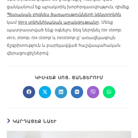
ցանկանում եք պրակտիկ խորհրդատվություն, դիմեք
Պետական բիզնես ծառայությունների կենտրոնին
կամ
Vero տեխնիկական աջակցությանը
. Մենք
պատրաստված ենք օգնելու ձեզ ներդնել
tax stamp
,
vero
,
stamp
,
tax‑stamp
և
taxstamp
‑ը՝ առավելագույն
ճշգրիտություն և բարելավված հաշվապահական
վերացուցիչներով:
ԿԻՍՎԵՔ ՍՈՑ․ ՑԱՆՑԵՐՈՒՄ
ԿԱՐԴԱՑԵՔ ՆԱԵՒ