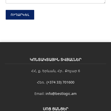
*
ՈՒՂԱՐԿԵԼ
ԿՈՆՏԱԿՏԱՅԻՆ ՏՎՅԱԼՆԵՐ
ՀՀ, ք. Երևան, Հր․ Քոչար 6
Հեռ․
(+374 33) 701600
Email:
info@bestlogic.am
ՍՈՑ ՑԱՆՑԵՐ