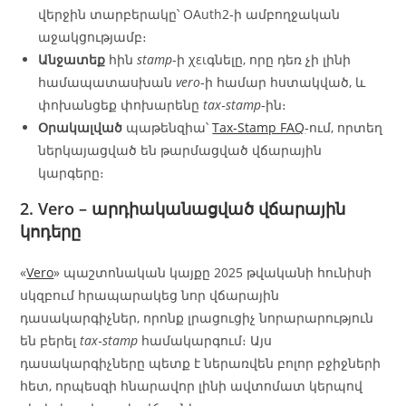
վերջին տարբերակը՝ OAuth2‑ի ամբողջական
աջակցությամբ։
Անջատեք
հին
stamp
‑ի χειգնելը, որը դեռ չի լինի
համապատասխան
vero
‑ի համար հստակված, և
փոխանցեք փոխարենը
tax‑stamp
‑ին։
Օրակալված
պաթենզիա՝
Tax‑Stamp FAQ
‑ում, որտեղ
ներկայացված են թարմացված վճարային
կարգերը։
2.
Vero
– արդիականացված վճարային
կոդերը
«
Vero
» պաշտոնական կայքը 2025 թվականի հունիսի
սկզբում հրապարակեց նոր վճարային
դասակարգիչներ, որոնք լրացուցիչ նորարարություն
են բերել
tax‑stamp
համակարգում։ Այս
դասակարգիչները պետք է ներառվեն բոլոր բջիջների
հետ, որպեսզի հնարավոր լինի ավտոմատ կերպով