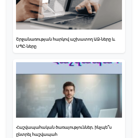
Շրջանառության հարկով աշխատող ԱՁ-ները և
ՍՊԸ-ները
Հաշվապահական ծառայություններ, ինչպե՞ս
ընտրել հաշվապահ