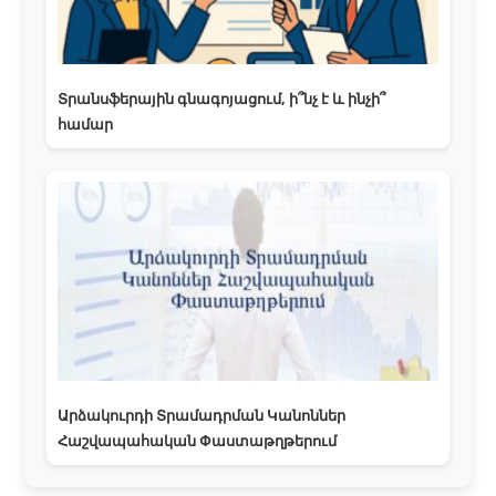
Տրանսֆերային գնագոյացում, ի՞նչ է և ինչի՞
համար
Արձակուրդի Տրամադրման Կանոններ
Հաշվապահական Փաստաթղթերում