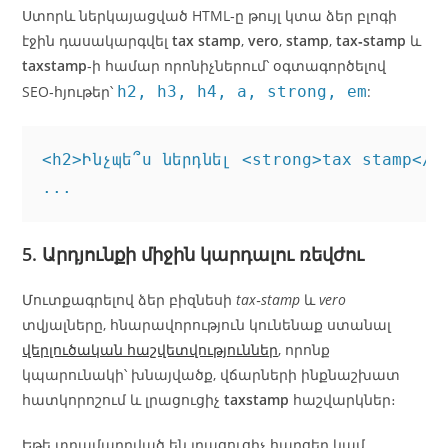
Ստորև ներկայացված HTML‑ը թույլ կտա ձեր բլոգի
էջին դասակարգվել
tax stamp
,
vero
,
stamp
,
tax‑stamp
և
taxstamp
‑ի համար որոնիչներում՝ օգտագործելով
SEO‑հյութեր՝
h2, h3, h4, a, strong, em
:
<h2>Ինչպե՞ս ներդնել <strong>tax stamp</s
5. Արդյունքի միջին կարդալու ռեվժու
Մուտքագրելով ձեր բիզնեսի
tax‑stamp
և
vero
տվյալները, հնարավորություն կունենաք ստանալ
վերլուծական հաշվետվություններ
, որոնք
կպարունակի՝ խնայվածք, վճարների ինքնաշխատ
հատկորոշում և լրացուցիչ
taxstamp
հաշվարկներ։
Եթե տրամադրված են լրացուցիչ հարցեր կամ