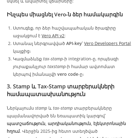
սկսել և ավարտել վճարները:
Ինչպես միացնել Vero‑ն ձեր համակարգին
Ստուգեք, որ ձեր հաշվապահական ծրագիրը
աջակցում է
Vero API v2
:
Ստանալ ներգրավված
API‑key
՝
Vero Developers Portal
կայքից։
Կազմաձևեք
tax‑stamp
‑ի integration‑ը, որպեսզի
յուրաքանչյուր
taxstamp
‑ի համար ավտոմատ
կերպով իմանալվի
vero code
‑ը։
3.
Stamp
և
Tax‑Stamp
տարբերակների
համապատասխանություն
Ներկայումս
stamp
և
tax‑stamp
տարբերակները
պայմանավորված են եռապատիկ կարգով՝
պատշաճություն, արդիականություն, էլեկտրոնային
հղում
. Վերջին 2025‑ից հետո ստեղծված