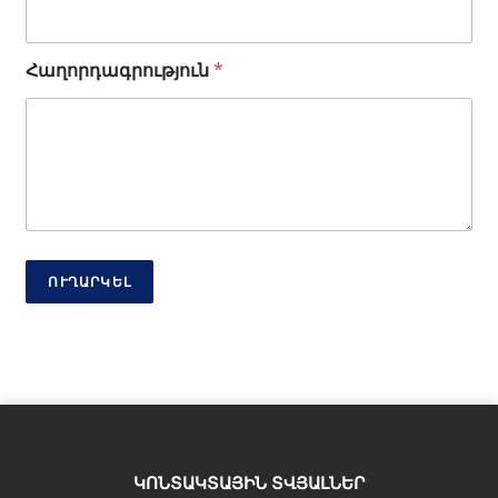
ս
տ
Հ
Հաղորդագրություն
*
ե
ռ
ա
խ
ո
ս
ՈՒՂԱՐԿԵԼ
ԿՈՆՏԱԿՏԱՅԻՆ ՏՎՅԱԼՆԵՐ