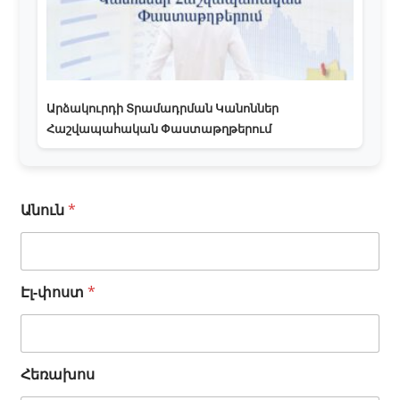
Արձակուրդի Տրամադրման Կանոններ
Հաշվապահական Փաստաթղթերում
Է
Անուն
*
լ
-
փ
ո
Էլ-փոստ
*
ս
տ
Է
լ
-
Հեռախոս
փ
ո