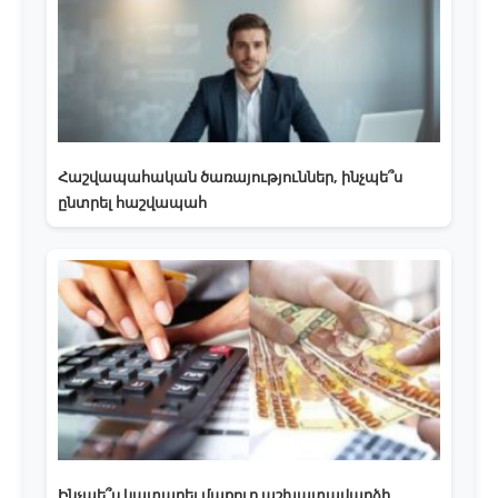
Հաշվապահական ծառայություններ, ինչպե՞ս
ընտրել հաշվապահ
Ինչպե՞ս կատարել մաքուր աշխատավարձի