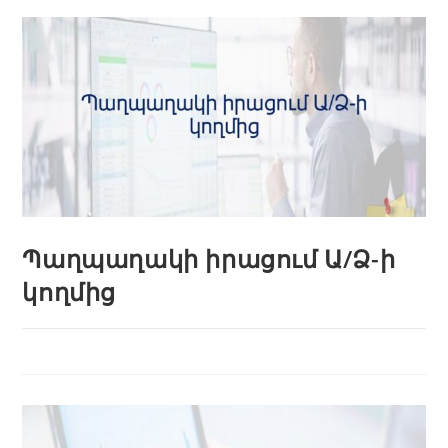
Պաղպաղակի իրացում Ա/Ձ-ի
կողմից