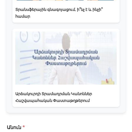
Տրանսֆերային գնագոյացում, ի՞նչ է և ինչի՞
համար
Արձակուրդի Տրամադրման Կանոններ
Հաշվապահական Փաստաթղթերում
Անուն
*