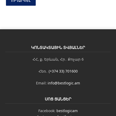
ս
ՈՒՂԱՐԿԵԼ
տ
Հ
ա
ղ
ո
ր
դ
ա
գ
ԿՈՆՏԱԿՏԱՅԻՆ ՏՎՅԱԼՆԵՐ
ր
ո
ւ
ՀՀ, ք. Երևան, Հր․ Քոչար 6
թ
յ
Հեռ․
(+374 33) 701600
ո
ւ
Email:
info@bestlogic.am
ն
ՍՈՑ ՑԱՆՑԵՐ
Facebook:
bestlogicam