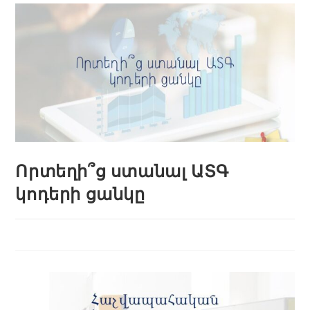
Որտեղի՞ց ստանալ ԱՏԳ
կոդերի ցանկը