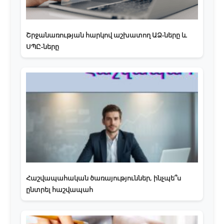
Շրջանառության հարկով աշխատող ԱՁ-ները և
ՍՊԸ-ները
Հաշվապահական ծառայություններ, ինչպե՞ս
ընտրել հաշվապահ