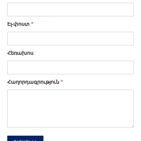
Էլ-փոստ
*
Հեռախոս
Ա
Հաղորդագրություն
*
ն
ո
ւ
ն
Է
լ
-
փ
ո