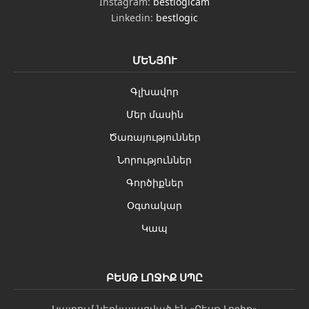
Instagram:
bestlogicam
Linkedin:
bestlogic
ՄԵՆՅՈՒ
Գլխավոր
Մեր մասին
Ծառայություններ
Նորություններ
Գործիքներ
Օգտակար
Կապ
ԲԵՍԹ ԼՈՋԻՔ ՍՊԸ
Կայքում ներկայացված են «Բեսթ Լոջիք»