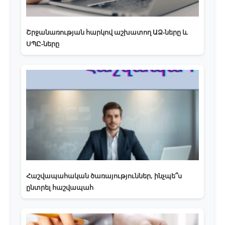
Շրջանառության հարկով աշխատող ԱՁ-ները և
ՍՊԸ-ները
Հաշվապահական ծառայություններ, ինչպե՞ս
ընտրել հաշվապահ