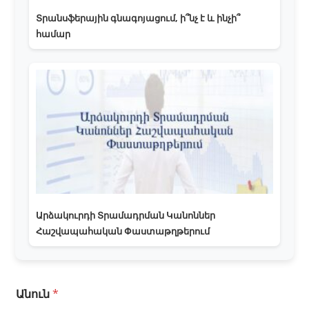
Տրանսֆերային գնագոյացում, ի՞նչ է և ինչի՞
համար
Արձակուրդի Տրամադրման Կանոններ
Հաշվապահական Փաստաթղթերում
Անուն
*