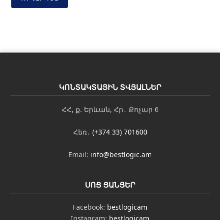
թ
յ
ո
ւ
ն
*
Ա
ն
ո
ԿՈՆՏԱԿՏԱՅԻՆ ՏՎՅԱԼՆԵՐ
ւ
ն
ՀՀ, ք. Երևան, Հր․ Քոչար 6
Հեռ․
(+374 33) 701600
Email:
info@bestlogic.am
ՍՈՑ ՑԱՆՑԵՐ
Facebook:
bestlogicam
Instagram:
bestlogicam