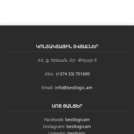
դ
ա
գ
ր
ո
ւ
թ
յ
ԿՈՆՏԱԿՏԱՅԻՆ ՏՎՅԱԼՆԵՐ
ո
ւ
ՀՀ, ք. Երևան, Հր․ Քոչար 6
ն
Հեռ․
(+374 33) 701600
Email:
info@bestlogic.am
ՍՈՑ ՑԱՆՑԵՐ
Facebook:
bestlogicam
Instagram:
bestlogicam
Linkedin:
bestlogic