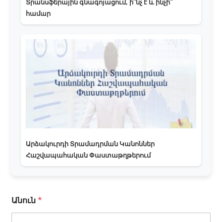
Տրանսֆերային գնագոյացում, ի՞նչ է և ինչի՞
համար
Արձակուրդի Տրամադրման Կանոններ
Հաշվապահական Փաստաթղթերում
Անուն
*