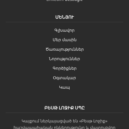
ՄԵՆՅՈՒ
Գլխավոր
Մեր մասին
Ծառայություններ
Նորություններ
Գործիքներ
Օգտակար
Կապ
ԲԵՍԹ ԼՈՋԻՔ ՍՊԸ
Կայքում ներկայացված են «Բեսթ Լոջիք»
հաշվապահական ընկերությունը և մատուցվող