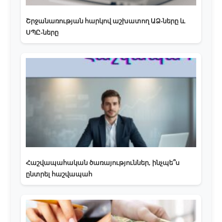
Շրջանառության հարկով աշխատող ԱՁ-ները և
ՍՊԸ-ները
Հաշվապահական ծառայություններ, ինչպե՞ս
ընտրել հաշվապահ