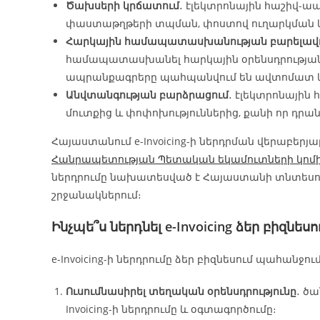
Ծախսերի կրճատում
․ էլեկտրոնային հաշիվ-ա
փաստաթղթերի տպման, փոստով ուղարկման
Հարկային համապատասխանության բարելավ
համապատասխանել հարկային օրենսդրության 
ապրանքագրերը պահպանվում են ավտոմատ կե
Անվտանգության բարձրացում
․ էլեկտրոնայի
մուտքից և փոփոխություններից, քանի որ դր
Հայաստանում e-Invoicing-ի ներդրման վերաբերյա
Հանրապետության Պետական եկամուտների կոմ
ներդրումը նախատեսված է Հայաստանի տնտեսու
շրջանակներում։
Ինչպե՞ս ներդնել e-Invoicing ձեր բիզնեսո
e-Invoicing-ի ներդրումը ձեր բիզնեսում պահանջում
Ուսումնասիրել տեղական օրենսդրությունը
․ ծ
Invoicing-ի ներդրումը և օգտագործումը։