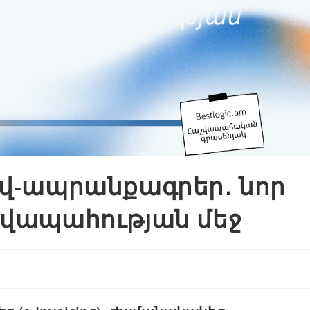
իվ-ապրանքագրեր․ նոր
շվապահության մեջ