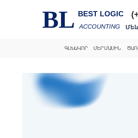
BL
(
BEST LOGIC
Մեն
ACCOUNTING
ԳԼԽԱՎՈՐ
ՄԵՐ ՄԱՍԻՆ
ԾԱՌ