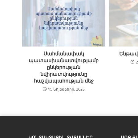
Սահմանափակ
Ենթավ
պատասխանատվությամբ
2
ընկերության
նվիրատվությունը
հաշվապահության մեջ
15 Նոյեմբերի, 2025
ԿՈՆՏԱԿՏԱՅԻՆ ՏՎՅԱԼՆԵՐ
ՍՈՑ Ց