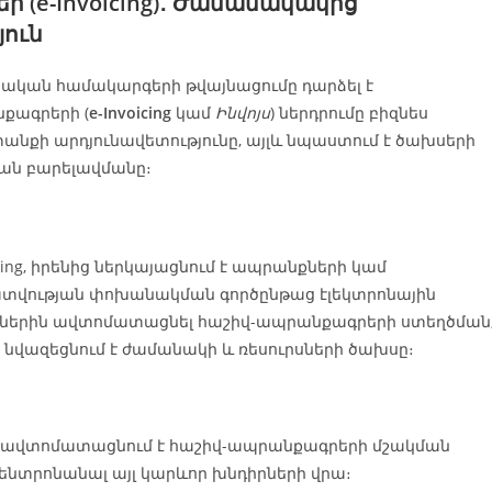
 (e-Invoicing)․ Ժամանակակից
յուն
ական համակարգերի թվայնացումը դարձել է
նքագրերի (
e-Invoicing
կամ
Ինվոյս
) ներդրումը բիզնես
տանքի արդյունավետությունը, այլև նպաստում է ծախսերի
ն բարելավմանը։
icing, իրենից ներկայացնում է ապրանքների կամ
կատվության փոխանակման գործընթաց էլեկտրոնային
զնեսներին ավտոմատացնել հաշիվ-ապրանքագրերի ստեղծման
ն նվազեցնում է ժամանակի և ռեսուրսների ծախսը։
ng-ը ավտոմատացնում է հաշիվ-ապրանքագրերի մշակման
 կենտրոնանալ այլ կարևոր խնդիրների վրա։