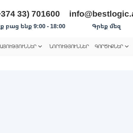
+374 33) 701600
info@bestlogic
ք բաց ենք 9:00 - 18:00
Գրեք մեզ
ԱՅՈՒԹՅՈՒՆՆԵՐ
ՆՈՐՈՒԹՅՈՒՆՆԵՐ
ԳՈՐԾԻՔՆԵՐ