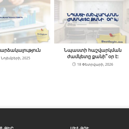
արձակալություն
Նպաստի հաշվարկման
ժամկետը քանի՞ օր է:
 Նոյեմբերի, 2025
18 Փետրվարի, 2026
ԱՆՑԵՐ
ՄԵՆՅՈՒ