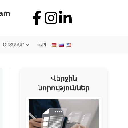
.am
ՕԳՏԱԿԱՐ
ԿԱՊ
Վերջին
նորություններ