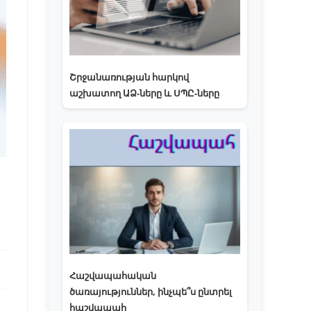
Շրջանառության հարկով
աշխատող ԱՁ-ները և ՍՊԸ-ները
Հաշվապահական
ծառայություններ, ինչպե՞ս ընտրել
հաշվապահ