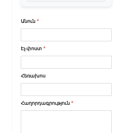
Անուն
*
Էլ-փոստ
*
Հեռախոս
Ա
Հաղորդագրություն
*
ն
ո
ւ
ն
Հ