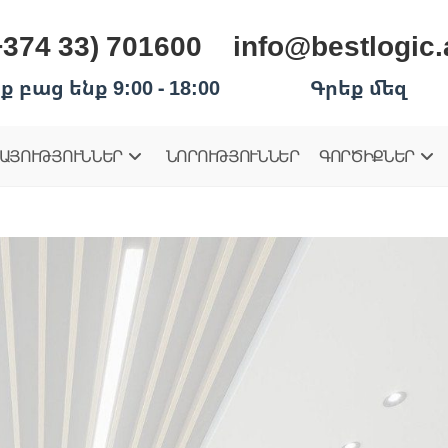
+374 33) 701600
info@bestlogic
ք բաց ենք 9:00 - 18:00
Գրեք մեզ
ԱՅՈՒԹՅՈՒՆՆԵՐ
ՆՈՐՈՒԹՅՈՒՆՆԵՐ
ԳՈՐԾԻՔՆԵՐ