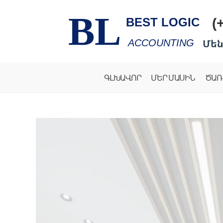
BL
(
BEST LOGIC
Մեն
ACCOUNTING
ԳԼԽԱՎՈՐ
ՄԵՐ ՄԱՍԻՆ
ԾԱՌ