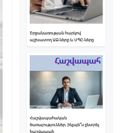
Շրջանառության հարկով
աշխատող ԱՁ-ները և ՍՊԸ-ները
Հաշվապահական
ծառայություններ, ինչպե՞ս ընտրել
հաշվապահ