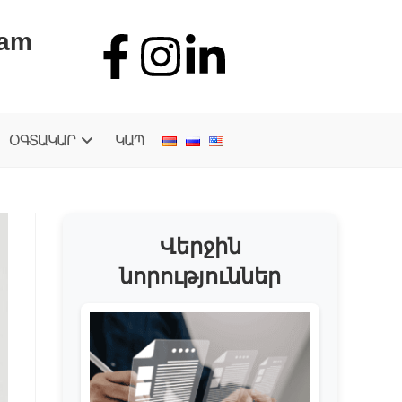
.am
ՕԳՏԱԿԱՐ
ԿԱՊ
Վերջին
նորություններ