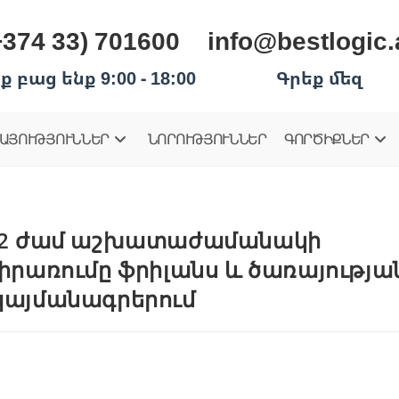
+374 33) 701600
info@bestlogic
ք բաց ենք 9:00 - 18:00
Գրեք մեզ
ԱՅՈՒԹՅՈՒՆՆԵՐ
ՆՈՐՈՒԹՅՈՒՆՆԵՐ
ԳՈՐԾԻՔՆԵՐ
2 ժամ աշխատաժամանակի
իրառումը ֆրիլանս և ծառայությա
այմանագրերում