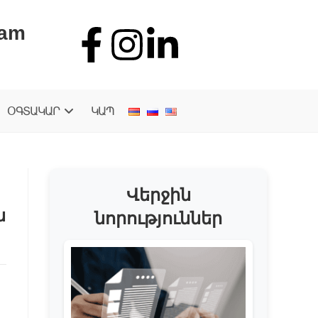
.am
ՕԳՏԱԿԱՐ
ԿԱՊ
Վերջին
ն
նորություններ