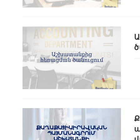
Ա
ծ
պ
վ