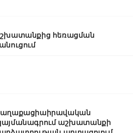
շխատանքից հեռացման
անուցում
Քաղաքացիաիրավական
այմանագրում աշխատանքի
արձատրության արտացոլում