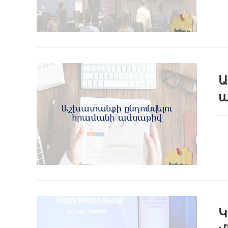
Ա
ա
Կ