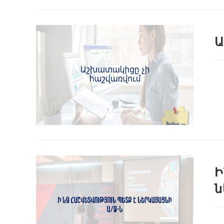
Ա
Ի
ն