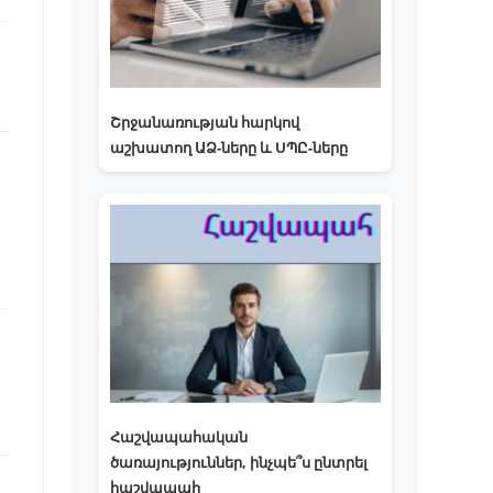
Շրջանառության հարկով
աշխատող ԱՁ-ները և ՍՊԸ-ները
Հաշվապահական
ծառայություններ, ինչպե՞ս ընտրել
հաշվապահ