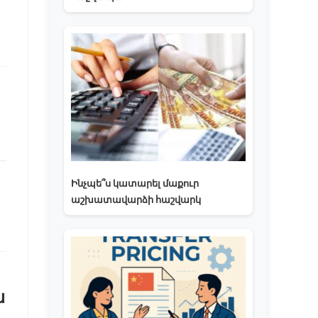
Ինչպե՞ս կատարել մաքուր
աշխատավարձի հաշվարկ
ն