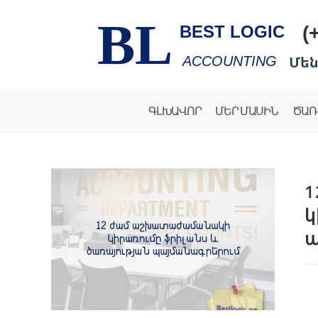
BL
(
BEST LOGIC
Մեն
ACCOUNTING
ԳԼԽԱՎՈՐ
ՄԵՐ ՄԱՍԻՆ
ԾԱՌ
1
կ
պ