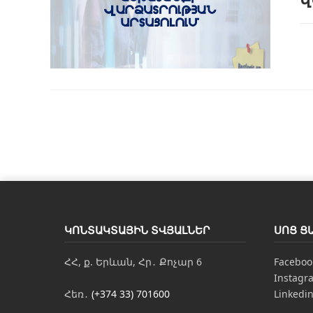
ԿՈՆՏԱԿՏԱՅԻՆ ՏՎՅԱԼՆԵՐ
ՍՈՑ Ց
ՀՀ, ք. Երևան, Հր․ Քոչար 6
Faceboo
Instagr
Հեռ․
(+374 33) 701600
Linkedi