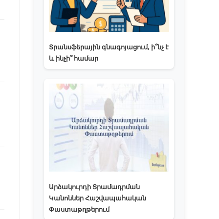
Տրանսֆերային գնագոյացում, ի՞նչ է
և ինչի՞ համար
Արձակուրդի Տրամադրման
Կանոններ Հաշվապահական
Փաստաթղթերում