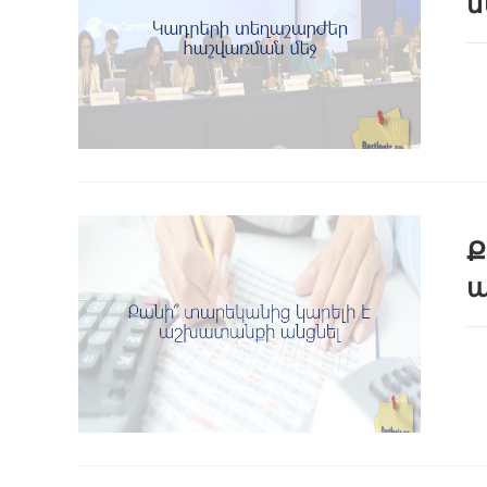
մ
Ք
ա