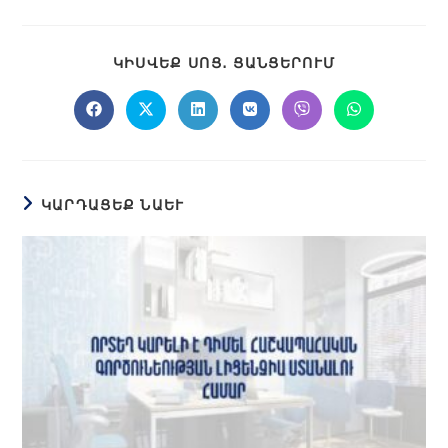
ԿԻՍՎԵՔ ՍՈՑ․ ՑԱՆՑԵՐՈՒՄ
ԿԱՐԴԱՑԵՔ ՆԱԵՒ