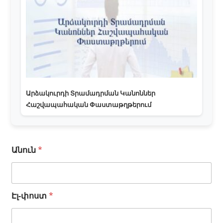
Արձակուրդի Տրամադրման Կանոններ
Հաշվապահական Փաստաթղթերում
*
Անուն
*
Է
լ
-
փ
Էլ-փոստ
*
ո
ս
տ