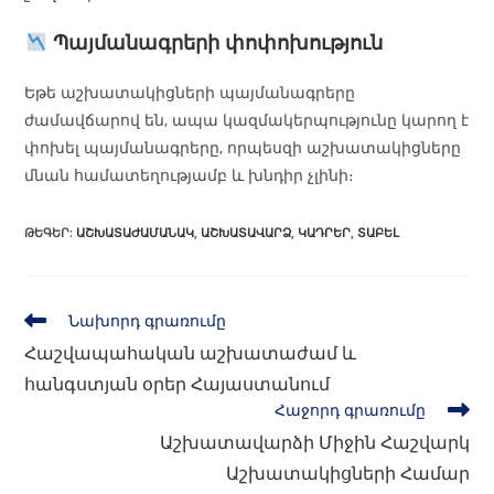
Պայմանագրերի փոփոխություն
Եթե աշխատակիցների պայմանագրերը
ժամավճարով են, ապա կազմակերպությունը կարող է
փոխել պայմանագրերը, որպեսզի աշխատակիցները
մնան համատեղությամբ և խնդիր չլինի։
ԹԵԳԵՐ
:
ԱՇԽԱՏԱԺԱՄԱՆԱԿ
,
ԱՇԽԱՏԱՎԱՐՁ
,
ԿԱԴՐԵՐ
,
ՏԱԲԵԼ
Նախորդ գրառումը
Հաշվապահական աշխատաժամ և
հանգստյան օրեր Հայաստանում
Հաջորդ գրառումը
Աշխատավարձի Միջին Հաշվարկ
Աշխատակիցների Համար