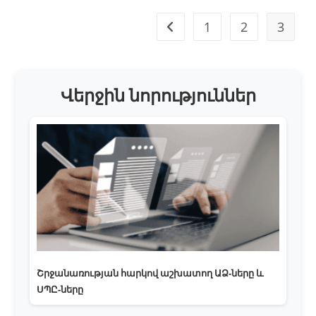
1
2
3
Վերջին նորություններ
Շրջանառության հարկով աշխատող ԱՁ-ները և
ՍՊԸ-ները