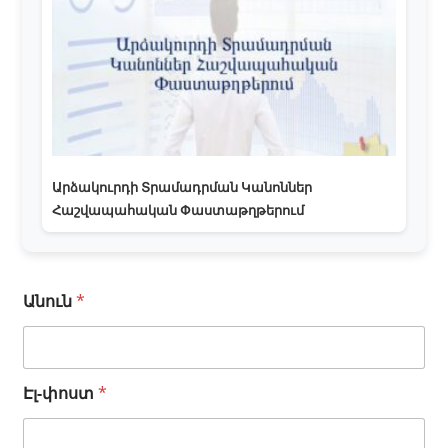
Արձակուրդի Տրամադրման Կանոններ
Հաշվապահական Փաստաթղթերում
Ա
Անուն
*
ն
ո
ւ
ն
Էլ-փոստ
*
Հ
ե
ռ