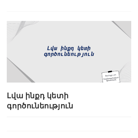
Լվա ինքդ կետի
գործունեություն